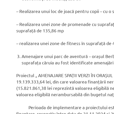
– Realizarea unui loc de joacă pentru copii – cu 
– Realizarea unei zone de promenade cu suprafața
suprafață de 135,86 mp
– realizarea unei zone de fitness în suprafață de 4
Amenajare unui parc de aventură – orașul Berb
suprafața căruia au fost identificate amenajări
Proiectul „ AMENAJARE SPAȚII VERZI ÎN ORAȘUL 
19.139.333,64 lei, din care valoarea finanțării n
(15.821.861,38 lei reprezintă valoarea eligibilă 
valoarea eligibilă nerambursabilă din bugetul naț
Perioada de implementare a proiectului este d
finanţare, respectiv între data de 21.11.2024 şi 