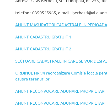
Adresa : Oras Berbesti, str. Principala, nr. 256, J
telefon : 0350525965, e-mail : berbesti@vl.e-adm.
ANUNT MASURATORI CADASTRALE IN PERIOADA 
ANUNT CADASTRU GRATUIT 1
ANUNT CADASTRU GRATUIT 2
SECTOARE CADASTRALE IN CARE SE VOR DESFA
ORDINUL NR.94 reorganizare Comisie locala pentru
asupra terenurilor
ANUNT RECONVOCARE ADUNARE PROPRIETARI 
ANUNT RECONVOCARE ADUNARE PROPRIETARI