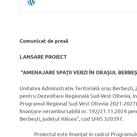
Comunicat de pres
ă
LANSARE PROIECT
“AMENAJARE SPAȚII VERZI ÎN ORAȘUL BERBEȘ
Unitatea Administrativ Teritorială oraș Berbești, j
pentru Dezvoltare Regională Sud-Vest Oltenia, î
Programul Regional Sud-Vest Oltenia 2021-2027(
ﬁnanțare nerambursabilă nr. 192/21.11.2024 pentr
Berbești, județul Vâlcea”, cod SMIS 320397.
Proiectul este ﬁnanțat în cadrul Programului 