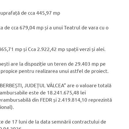
o suprafață de cca 445,97 mp
 de cca 679,04 mp și a unui Teatrul de vara cu o
65,71 mp și Cca 2.922,42 mp spații verzi și alei.
ești are la dispoziție un teren de 29.403 mp pe
 propice pentru realizarea unui astfel de proiect.
BERBEȘTI, JUDEȚUL VÂLCEA” are o valoare totală
erambursabile este de 18.241.675,48 lei
nerambursabilă din FEDR și 2.419.814,10 reprezintă
ional).
e 17 luni de la data semnării contractului de
20.04.2026.