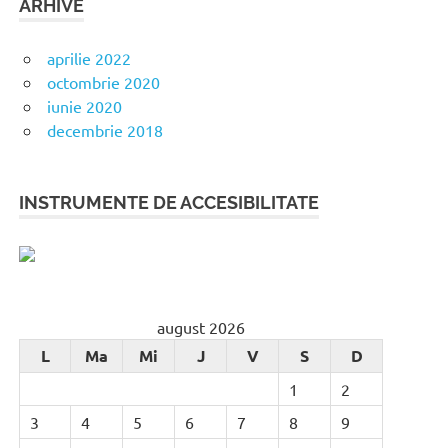
ARHIVE
aprilie 2022
octombrie 2020
iunie 2020
decembrie 2018
INSTRUMENTE DE ACCESIBILITATE
august 2026
L
Ma
Mi
J
V
S
D
1
2
3
4
5
6
7
8
9