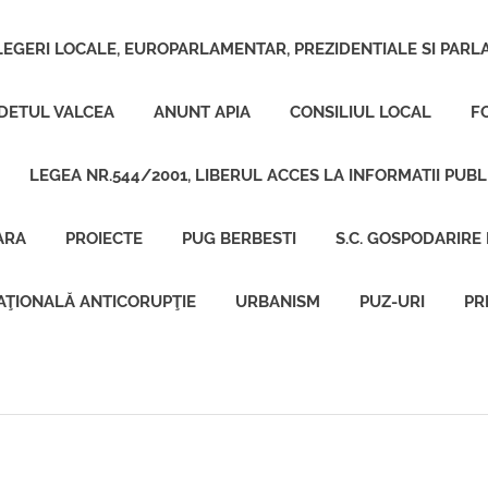
LEGERI LOCALE, EUROPARLAMENTAR, PREZIDENTIALE SI PARL
UDETUL VALCEA
ANUNT APIA
CONSILIUL LOCAL
F
LEGEA NR.544/2001, LIBERUL ACCES LA INFORMATII PUBL
ARA
PROIECTE
PUG BERBESTI
S.C. GOSPODARIRE
AŢIONALĂ ANTICORUPŢIE
URBANISM
PUZ-URI
PR