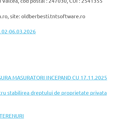
ud Valcea, cod postal : 247030, CUI : 2541355
ro, site: oldberbesti.tntsoftware.ro
02-06.03.2026
SURA MASURATORI INCEPAND CU 17.11.2025
 stabilirea dreptului de proprietate privata
TERENURI