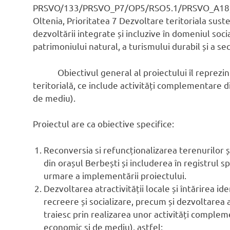
PRSVO/133/PRSVO_P7/OP5/RSO5.1/PRSVO_A18, lan
Oltenia, Prioritatea 7 Dezvoltare teritoriala su
dezvoltării integrate și incluzive în domeniul socia
patrimoniului natural, a turismului durabil și a sec
Obiectivul general al proiectului îl reprezintă
teritorială, ce include activități complementare d
de mediu).
Proiectul are ca obiective specifice:
Reconversia si refuncționalizarea terenurilor 
din orașul Berbești și includerea în registrul s
urmare a implementării proiectului.
Dezvoltarea atractivității locale și întărirea id
recreere și socializare, precum și dezvoltarea 
traiesc prin realizarea unor activități complem
economic și de mediu), astfel: