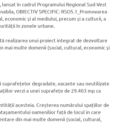
sat în cadrul Programului Regional Sud-Vest
stenabila, OBIECTIV SPECIFIC: RSO5.1_Promovarea
l, economic și al mediului, precum și a culturii, a
urității în zonele urbane.
 realizarea unui proiect integrat de dezvoltare
in mai multe domenii (social, cultural, economic și
și suprafețelor degradate, vacante sau neutilizate
pațiilor verzi a unei suprafețe de 29.403 mp ca
entității acesteia. Creșterea numărului spațiilor de
atașamentului oamenilior față de locul in care
entare din mai multe domenii (social, cultural,