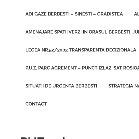
Sari
la
ADI GAZE BERBESTI – SINESTI – GRADISTEA
A
conținut
AMENAJARE SPATII VERZI IN ORASUL BERBESTI, J
LEGEA NR.52/2003 TRANSPARENTA DECIZIONALA
P.U.Z. PARC AGREMENT – PUNCT IZLAZ, SAT ROSIO
SITUATII DE URGENTA BERBESTI
STRATEGIA N
CONTACT